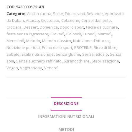
COD:
5430000576147I
Categorie:
Aiuti in cucina, Salse, Edulcoranti, Bevande
,
Approvato
da Dukan
,
Attacco
,
Cioccolato
,
Colazione
,
Consolidamento
,
Crociera
,
Dessert
,
Domenica
,
Dopo lo sport
,
Facile da cucinare
,
feste senza ingrassare
,
Giovedì
,
Golosità
,
Lunedì
,
Martedì
,
Mercoledì
,
Metodo
,
Metodo classico
,
Nutrizione d'Attacco
,
Nutrizione per tutti
,
Prima dello sport
,
PROTEINE
,
Ricco di fibre
,
Sabato
,
Scala nutrizionale
,
Senza glutine
,
Senza lattosio
,
Senza
soia
,
Senza zucchero raffinato
,
Sgranocchiare
,
Stabilizzazione
,
Vegan
,
Vegetariana
,
Venerdì
DESCRIZIONE
INFORMATIONI NUTRIZIONALI
METODI