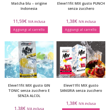
Matcha blu – origine
Eleve11fit MIX gusto PUNCH
Indonesia
senza zucchero
11,59
€
1,38
€
IVA inclusa
IVA inclusa
Aggiungi al carrello
Aggiungi al carrello
Eleve11fit MIX gusto GIN
Eleve11fit MIX gusto
TONIC senza zucchero E
SANGRIA senza zucchero
SENZA ALCOL
1,38
€
IVA inclusa
1,38
€
IVA inclusa