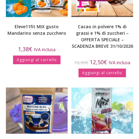
Eleve11fit MIX gusto
Cacao in polvere 1% di
Mandarino senza zucchero
grassi e 1% di zuccheri –
OFFERTA SPECIALE –
SCADENZA BREVE 31/10/2026
1,38
€
IVA inclusa
Aggiungi al carrello
12,50
€
15,99
€
IVA inclusa
Aggiungi al carrello