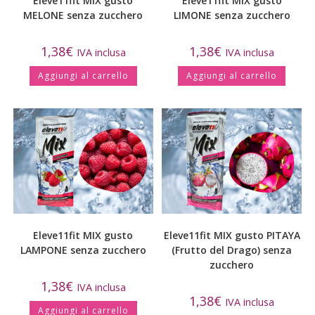
Eleve11fit MIX gusto
Eleve11fit MIX gusto
MELONE senza zucchero
LIMONE senza zucchero
1,38
€
1,38
€
IVA inclusa
IVA inclusa
Aggiungi al carrello
Aggiungi al carrello
Eleve11fit MIX gusto
Eleve11fit MIX gusto PITAYA
LAMPONE senza zucchero
(Frutto del Drago) senza
zucchero
1,38
€
IVA inclusa
1,38
€
IVA inclusa
Aggiungi al carrello