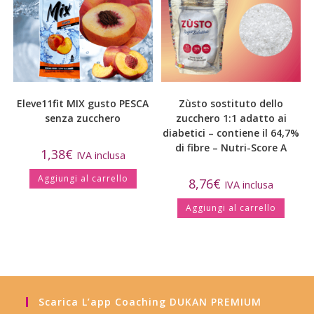
Eleve11fit MIX gusto PESCA
Zùsto sostituto dello
senza zucchero
zucchero 1:1 adatto ai
diabetici – contiene il 64,7%
di fibre – Nutri-Score A
1,38
€
IVA inclusa
Aggiungi al carrello
8,76
€
IVA inclusa
Aggiungi al carrello
Scarica L’app Coaching DUKAN PREMIUM