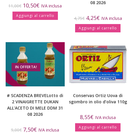
08 2026
10,50
€
11,00
€
IVA inclusa
Aggiungi al carrello
4,25
€
4,75
€
IVA inclusa
Aggiungi al carrello
IN OFFERTA!
# SCADENZA BREVELotto di
Conservas Ortiz Uova di
2 VINAIGRETTE DUKAN
sgombro in olio d’oliva 110g
ALL’ACETO DI MELE DDM 31
08 2026
8,55
€
IVA inclusa
Aggiungi al carrello
7,50
€
9,00
€
IVA inclusa