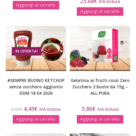
23,68
€
IVA inclusa
Aggiungi al carrello
Aggiungi al carrello
IN OFFERTA!
#SEMPRE BUONO KETCHUP
Gelatina ai frutti rossi Zero
senza zucchero aggiunto
Zucchero 2 buste da 15g –
DDM 18 04 2026
ALL PURA
4,49
€
3,86
€
6,99
€
IVA inclusa
IVA inclusa
Aggiungi al carrello
Aggiungi al carrello