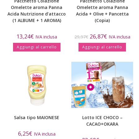
Pacchetto Colazione
Pacchetto Colazione
Omelette aroma Panna
Omelette aroma Panna
Acida Nutrizione d’attacco
Acida + Olive + Pancetta
(1 ALBUME + 1 AROMA)
(Copia)
13,24
€
26,87
€
IVA inclusa
29,97
€
IVA inclusa
Aggiungi al carrello
Aggiungi al carrello
Salsa tipo MAIONESE
Lotto ICE CHOCO –
CACAO+OKARA
6,25
€
IVA inclusa