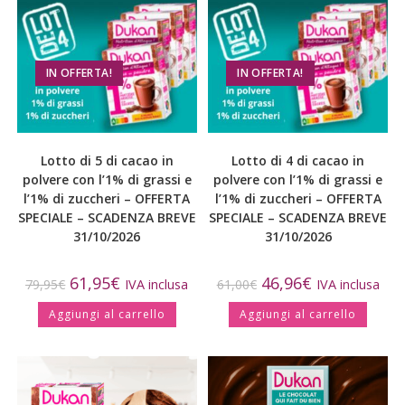
IN OFFERTA!
IN OFFERTA!
Lotto di 5 di cacao in
Lotto di 4 di cacao in
polvere con l’1% di grassi e
polvere con l’1% di grassi e
l’1% di zuccheri – OFFERTA
l’1% di zuccheri – OFFERTA
SPECIALE – SCADENZA BREVE
SPECIALE – SCADENZA BREVE
31/10/2026
31/10/2026
61,95
€
46,96
€
79,95
€
IVA inclusa
61,00
€
IVA inclusa
Aggiungi al carrello
Aggiungi al carrello