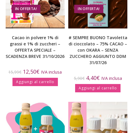
IN OFFERTA!
IN OFFERTA!
Cacao in polvere 1% di
# SEMPRE BUONO Tavoletta
grassi e 1% di zuccheri –
di cioccolato – 75% CACAO –
OFFERTA SPECIALE –
con OKARA – SENZA
SCADENZA BREVE 31/10/2026
ZUCCHERO AGGIUNTO DDM
31/07/26
12,50
€
15,99
€
IVA inclusa
4,40
€
5,90
€
IVA inclusa
Aggiungi al carrello
Aggiungi al carrello