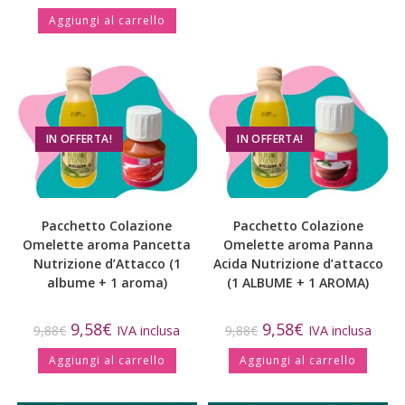
Aggiungi al carrello
IN OFFERTA!
IN OFFERTA!
Pacchetto Colazione
Pacchetto Colazione
Omelette aroma Pancetta
Omelette aroma Panna
Nutrizione d’Attacco (1
Acida Nutrizione d’attacco
albume + 1 aroma)
(1 ALBUME + 1 AROMA)
9,58
€
9,58
€
9,88
€
IVA inclusa
9,88
€
IVA inclusa
Aggiungi al carrello
Aggiungi al carrello