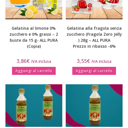
Gelatina al limone 0%
Gelatina alla fragola senza
zucchero e 0% grassi – 2
zucchero (Fragola Zero Jelly
buste da 15 g- ALL PURA
) 28g – ALL PURA
(Copia)
Prezzo in ribasso -6%
3,86
€
3,55
€
IVA inclusa
IVA inclusa
Aggiungi al carrello
Aggiungi al carrello