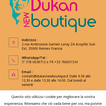
Indirizzo :
2 rue Ambroisine Garnier-Leray ZA écopôle Sud-
Est, 35000 Rennes Francia
WhatsApp/Tel :
IT 378 0638712 e FR +33 766051541
Email :
contatti@dukannewboutique.it
Dalle 9.30 alle
12.30 e dalle 13.30 alle 16.00. Dal lunedi al
venerdi
Questo sito utilizza i cookie per migliorare la vostra
esperienza. Riteniamo che ciò vada bene per voi, ma potete
Utilizza il codice promozionale newsletter per