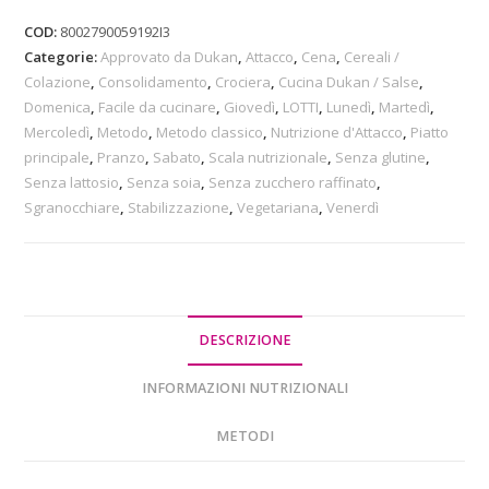
COD:
8002790059192I3
Categorie:
Approvato da Dukan
,
Attacco
,
Cena
,
Cereali /
Colazione
,
Consolidamento
,
Crociera
,
Cucina Dukan / Salse
,
Domenica
,
Facile da cucinare
,
Giovedì
,
LOTTI
,
Lunedì
,
Martedì
,
Mercoledì
,
Metodo
,
Metodo classico
,
Nutrizione d'Attacco
,
Piatto
principale
,
Pranzo
,
Sabato
,
Scala nutrizionale
,
Senza glutine
,
Senza lattosio
,
Senza soia
,
Senza zucchero raffinato
,
Sgranocchiare
,
Stabilizzazione
,
Vegetariana
,
Venerdì
DESCRIZIONE
INFORMAZIONI NUTRIZIONALI
METODI