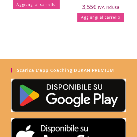
Aggiungi al carrello
3,55
€
IVA inclusa
Aggiungi al carrello
Scarica L’app Coaching DUKAN PREMIUM