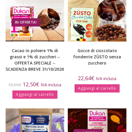
IN OFFERTA!
Cacao in polvere 1% di
Gocce di cioccolato
grassi e 1% di zuccheri –
fondente ZÙSTO senza
OFFERTA SPECIALE –
zucchero
SCADENZA BREVE 31/10/2026
22,64
€
IVA inclusa
12,50
€
15,99
€
IVA inclusa
Aggiungi al carrello
Aggiungi al carrello