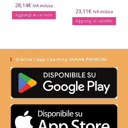
28,14
€
IVA inclusa
23,11
€
IVA inclusa
Aggiungi al carrello
Aggiungi al carrello
Scarica L’app Coaching DUKAN PREMIUM