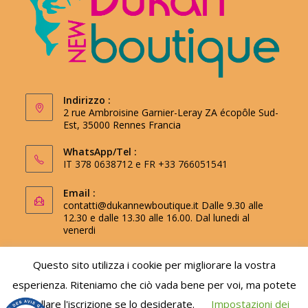
Indirizzo :
2 rue Ambroisine Garnier-Leray ZA écopôle Sud-
Est, 35000 Rennes Francia
WhatsApp/Tel :
IT 378 0638712 e FR +33 766051541
Email :
contatti@dukannewboutique.it
Dalle 9.30 alle
12.30 e dalle 13.30 alle 16.00. Dal lunedi al
venerdi
Questo sito utilizza i cookie per migliorare la vostra
esperienza. Riteniamo che ciò vada bene per voi, ma potete
Utilizza il codice promozionale newsletter per
annullare l'iscrizione se lo desiderate.
Impostazioni dei