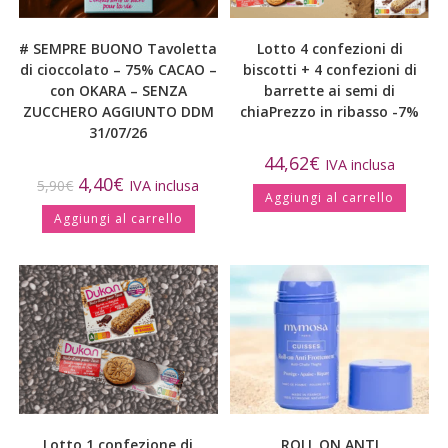
# SEMPRE BUONO Tavoletta
Lotto 4 confezioni di
di cioccolato – 75% CACAO –
biscotti + 4 confezioni di
con OKARA – SENZA
barrette ai semi di
ZUCCHERO AGGIUNTO DDM
chia
Prezzo in ribasso -7%
31/07/26
44,62
€
IVA inclusa
4,40
€
5,90
€
IVA inclusa
Aggiungi al carrello
Aggiungi al carrello
Lotto 1 confezione di
ROLL ON ANTI