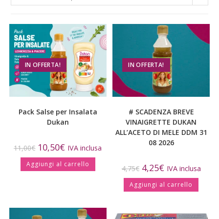
IN OFFERTA!
IN OFFERTA!
Pack Salse per Insalata
# SCADENZA BREVE
Dukan
VINAIGRETTE DUKAN
ALL’ACETO DI MELE DDM 31
08 2026
10,50
€
11,00
€
IVA inclusa
Aggiungi al carrello
4,25
€
4,75
€
IVA inclusa
Aggiungi al carrello