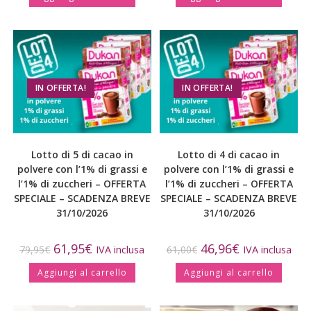
IN OFFERTA!
IN OFFERTA!
Lotto di 5 di cacao in
Lotto di 4 di cacao in
polvere con l’1% di grassi e
polvere con l’1% di grassi e
l’1% di zuccheri – OFFERTA
l’1% di zuccheri – OFFERTA
SPECIALE – SCADENZA BREVE
SPECIALE – SCADENZA BREVE
31/10/2026
31/10/2026
61,95
€
46,96
€
79,95
€
IVA inclusa
61,00
€
IVA inclusa
Aggiungi al carrello
Aggiungi al carrello