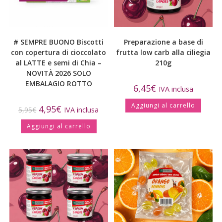
# SEMPRE BUONO Biscotti
Preparazione a base di
con copertura di cioccolato
frutta low carb alla ciliegia
al LATTE e semi di Chia –
210g
NOVITÀ 2026 SOLO
EMBALAGIO ROTTO
6,45
€
IVA inclusa
Aggiungi al carrello
4,95
€
5,95
€
IVA inclusa
Aggiungi al carrello