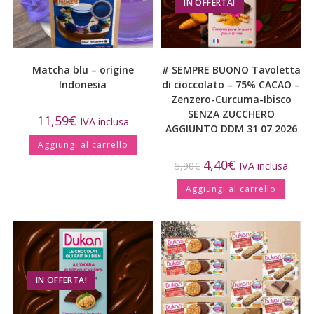
IN OFFERTA!
Matcha blu – origine
# SEMPRE BUONO Tavoletta
Indonesia
di cioccolato – 75% CACAO –
Zenzero-Curcuma-Ibisco
SENZA ZUCCHERO
11,59
€
IVA inclusa
AGGIUNTO DDM 31 07 2026
Aggiungi al carrello
4,40
€
5,90
€
IVA inclusa
Aggiungi al carrello
IN OFFERTA!