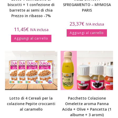
biscotti + 1 confezione di
SFREGAMENTO – MYMOSA
barrette ai semi di chia
PARIS
Prezzo in ribasso -7%
23,37
€
IVA inclusa
11,45
€
IVA inclusa
Aggiungi al carrello
Aggiungi al carrello
Lotto di 4 Cereali per la
Pacchetto Colazione
colazione Pepite croccanti
Omelette aroma Panna
al caramello
Acida + Olive + Pancetta (1
albume + 3 aromi)