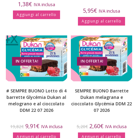
1,38
€
IVA inclusa
5,95
€
IVA inclusa
Aggiungi al carrello
Aggiungi al carrello
IN OFFERTA!
IN OFFERTA!
# SEMPRE BUONO Lotto di 4
SEMPRE BUONO Barrette
barrette Glycémia Dukan al
Dukan melagrana e
melograno e al cioccolato
cioccolato Glycémia DDM 22
DDM 22 07 2026
07 2026
9,91
€
2,60
€
19,82
€
IVA inclusa
5,20
€
IVA inclusa
Aggiungi al carrello
Aggiungi al carrello