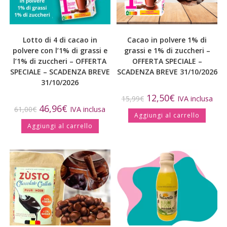
Lotto di 4 di cacao in
Cacao in polvere 1% di
polvere con l’1% di grassi e
grassi e 1% di zuccheri –
l’1% di zuccheri – OFFERTA
OFFERTA SPECIALE –
SPECIALE – SCADENZA BREVE
SCADENZA BREVE 31/10/2026
31/10/2026
12,50
€
15,99
€
IVA inclusa
46,96
€
61,00
€
IVA inclusa
Aggiungi al carrello
Aggiungi al carrello