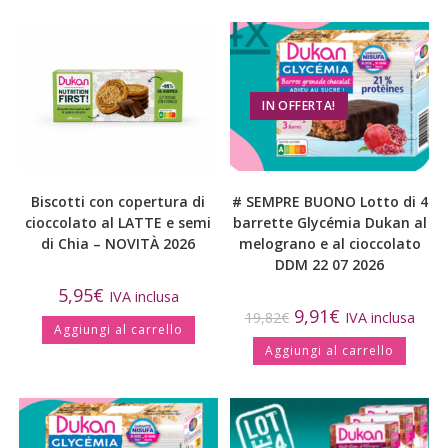
IN OFFERTA!
Biscotti con copertura di
# SEMPRE BUONO Lotto di 4
cioccolato al LATTE e semi
barrette Glycémia Dukan al
di Chia – NOVITÀ 2026
melograno e al cioccolato
DDM 22 07 2026
5,95
€
IVA inclusa
9,91
€
19,82
€
IVA inclusa
Aggiungi al carrello
Aggiungi al carrello