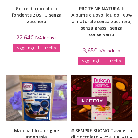
Gocce di cioccolato
PROTEINE NATURALI:
fondente ZÙSTO senza
Albume d’uovo liquido 100%
zucchero
al naturale senza zucchero,
senza grassi, senza
conservanti
22,64
€
IVA inclusa
Aggiungi al carrello
3,65
€
IVA inclusa
Aggiungi al carrello
IN OFFERTA!
Matcha blu – origine
# SEMPRE BUONO Tavoletta
Indonesia
di cioccolato – 75% CACAO –