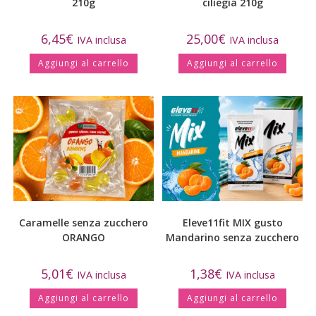
210g
ciliegia 210g
6,45
€
25,00
€
IVA inclusa
IVA inclusa
Aggiungi al carrello
Aggiungi al carrello
Caramelle senza zucchero
Eleve11fit MIX gusto
ORANGO
Mandarino senza zucchero
5,01
€
1,38
€
IVA inclusa
IVA inclusa
Aggiungi al carrello
Aggiungi al carrello