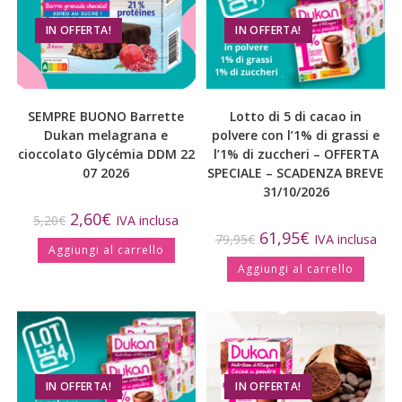
IN OFFERTA!
IN OFFERTA!
SEMPRE BUONO Barrette
Lotto di 5 di cacao in
Dukan melagrana e
polvere con l’1% di grassi e
cioccolato Glycémia DDM 22
l’1% di zuccheri – OFFERTA
07 2026
SPECIALE – SCADENZA BREVE
31/10/2026
2,60
€
5,20
€
IVA inclusa
61,95
€
79,95
€
IVA inclusa
Aggiungi al carrello
Aggiungi al carrello
IN OFFERTA!
IN OFFERTA!