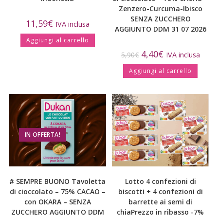
Zenzero-Curcuma-Ibisco
SENZA ZUCCHERO
11,59
€
IVA inclusa
AGGIUNTO DDM 31 07 2026
Aggiungi al carrello
4,40
€
5,90
€
IVA inclusa
Aggiungi al carrello
IN OFFERTA!
# SEMPRE BUONO Tavoletta
Lotto 4 confezioni di
di cioccolato – 75% CACAO –
biscotti + 4 confezioni di
con OKARA – SENZA
barrette ai semi di
ZUCCHERO AGGIUNTO DDM
chia
Prezzo in ribasso -7%