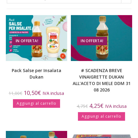
IN OFFERTA!
IN OFFERTA!
Pack Salse per Insalata
# SCADENZA BREVE
Dukan
VINAIGRETTE DUKAN
ALL’ACETO DI MELE DDM 31
08 2026
10,50
€
11,00
€
IVA inclusa
Aggiungi al carrello
4,25
€
4,75
€
IVA inclusa
Aggiungi al carrello