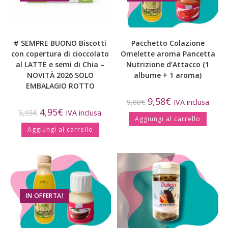
# SEMPRE BUONO Biscotti
Pacchetto Colazione
con copertura di cioccolato
Omelette aroma Pancetta
al LATTE e semi di Chia –
Nutrizione d’Attacco (1
NOVITÀ 2026 SOLO
albume + 1 aroma)
EMBALAGIO ROTTO
9,58
€
9,88
€
IVA inclusa
4,95
€
5,95
€
IVA inclusa
Aggiungi al carrello
Aggiungi al carrello
IN OFFERTA!