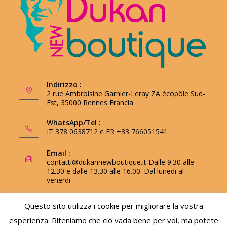
Indirizzo :
2 rue Ambroisine Garnier-Leray ZA écopôle Sud-
Est, 35000 Rennes Francia
WhatsApp/Tel :
IT 378 0638712 e FR +33 766051541
Email :
contatti@dukannewboutique.it
Dalle 9.30 alle
12.30 e dalle 13.30 alle 16.00. Dal lunedi al
venerdi
Questo sito utilizza i cookie per migliorare la vostra
esperienza. Riteniamo che ciò vada bene per voi, ma potete
Utilizza il codice promozionale newsletter per