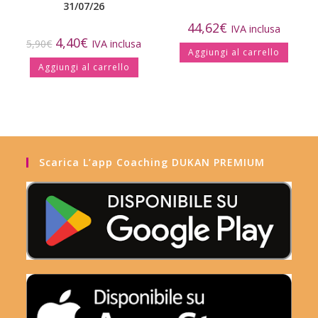
31/07/26
44,62
€
IVA inclusa
4,40
€
5,90
€
IVA inclusa
Aggiungi al carrello
Aggiungi al carrello
Scarica L’app Coaching DUKAN PREMIUM