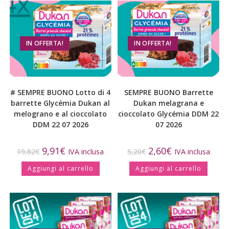
IN OFFERTA!
IN OFFERTA!
# SEMPRE BUONO Lotto di 4
SEMPRE BUONO Barrette
barrette Glycémia Dukan al
Dukan melagrana e
melograno e al cioccolato
cioccolato Glycémia DDM 22
DDM 22 07 2026
07 2026
9,91
€
2,60
€
19,82
€
IVA inclusa
5,20
€
IVA inclusa
Aggiungi al carrello
Aggiungi al carrello