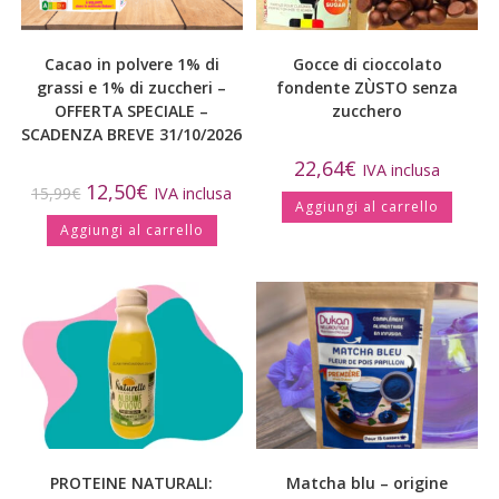
Cacao in polvere 1% di
Gocce di cioccolato
grassi e 1% di zuccheri –
fondente ZÙSTO senza
OFFERTA SPECIALE –
zucchero
SCADENZA BREVE 31/10/2026
22,64
€
IVA inclusa
12,50
€
15,99
€
IVA inclusa
Aggiungi al carrello
Aggiungi al carrello
PROTEINE NATURALI:
Matcha blu – origine