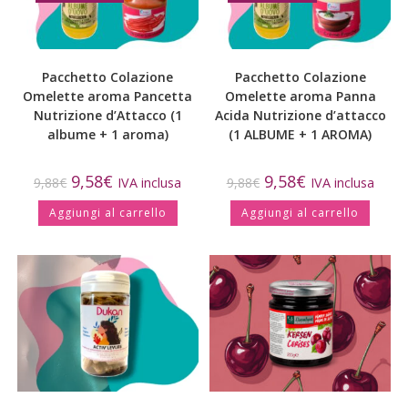
Pacchetto Colazione
Pacchetto Colazione
Omelette aroma Pancetta
Omelette aroma Panna
Nutrizione d’Attacco (1
Acida Nutrizione d’attacco
albume + 1 aroma)
(1 ALBUME + 1 AROMA)
9,58
€
9,58
€
9,88
€
IVA inclusa
9,88
€
IVA inclusa
Aggiungi al carrello
Aggiungi al carrello