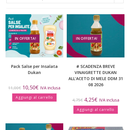
IN OFFERTA!
IN OFFERTA!
Pack Salse per Insalata
# SCADENZA BREVE
Dukan
VINAIGRETTE DUKAN
ALL’ACETO DI MELE DDM 31
08 2026
10,50
€
11,00
€
IVA inclusa
Aggiungi al carrello
4,25
€
4,75
€
IVA inclusa
Aggiungi al carrello