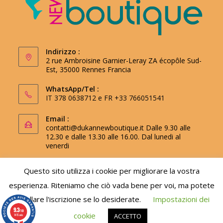
Indirizzo :
2 rue Ambroisine Garnier-Leray ZA écopôle Sud-
Est, 35000 Rennes Francia
WhatsApp/Tel :
IT 378 0638712 e FR +33 766051541
Email :
contatti@dukannewboutique.it
Dalle 9.30 alle
12.30 e dalle 13.30 alle 16.00. Dal lunedi al
venerdi
Questo sito utilizza i cookie per migliorare la vostra
esperienza. Riteniamo che ciò vada bene per voi, ma potete
Utilizza il codice promozionale newsletter per
annullare l'iscrizione se lo desiderate.
Impostazioni dei
ottenere uno sconto del 10%.
9.3
/10
cookie
ACCETTO
1415 avis
Ignora
Copyright 2019 - 2026 Dukan New Boutique