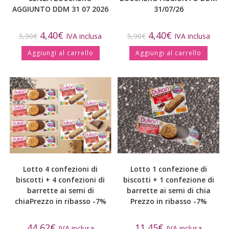
AGGIUNTO DDM 31 07 2026
31/07/26
4,40
€
4,40
€
5,90
€
IVA inclusa
5,90
€
IVA inclusa
Aggiungi al carrello
Aggiungi al carrello
Lotto 4 confezioni di
Lotto 1 confezione di
biscotti + 4 confezioni di
biscotti + 1 confezione di
barrette ai semi di
barrette ai semi di chia
chia
Prezzo in ribasso -7%
Prezzo in ribasso -7%
44,62
€
11,45
€
IVA inclusa
IVA inclusa