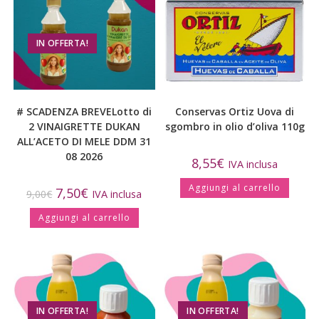
IN OFFERTA!
# SCADENZA BREVELotto di
Conservas Ortiz Uova di
2 VINAIGRETTE DUKAN
sgombro in olio d’oliva 110g
ALL’ACETO DI MELE DDM 31
08 2026
8,55
€
IVA inclusa
Aggiungi al carrello
7,50
€
9,00
€
IVA inclusa
Aggiungi al carrello
IN OFFERTA!
IN OFFERTA!