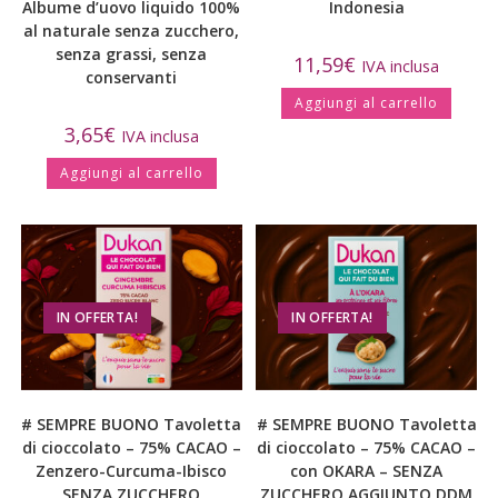
Albume d’uovo liquido 100%
Indonesia
al naturale senza zucchero,
senza grassi, senza
11,59
€
IVA inclusa
conservanti
Aggiungi al carrello
3,65
€
IVA inclusa
Aggiungi al carrello
IN OFFERTA!
IN OFFERTA!
# SEMPRE BUONO Tavoletta
# SEMPRE BUONO Tavoletta
di cioccolato – 75% CACAO –
di cioccolato – 75% CACAO –
Zenzero-Curcuma-Ibisco
con OKARA – SENZA
SENZA ZUCCHERO
ZUCCHERO AGGIUNTO DDM