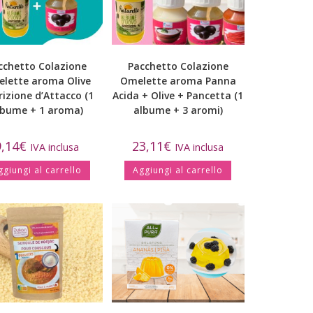
cchetto Colazione
Pacchetto Colazione
lette aroma Olive
Omelette aroma Panna
izione d’Attacco (1
Acida + Olive + Pancetta (1
lbume + 1 aroma)
albume + 3 aromi)
9,14
€
23,11
€
IVA inclusa
IVA inclusa
ggiungi al carrello
Aggiungi al carrello