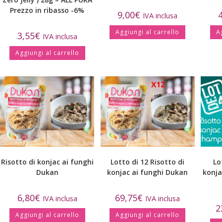
Prezzo in ribasso -6%
9,00
€
IVA inclusa
Aggiungi al carrello
A
3,55
€
IVA inclusa
Aggiungi al carrello
Risotto di konjac ai funghi
Lotto di 12 Risotto di
Lo
Dukan
konjac ai funghi Dukan
konja
6,80
€
69,75
€
IVA inclusa
IVA inclusa
2
Aggiungi al carrello
Aggiungi al carrello