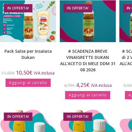
IN OFFERTA!
IN OFFERTA!
IN
Pack Salse per Insalata
# SCADENZA BREVE
# SC
Dukan
VINAIGRETTE DUKAN
di 2
ALL’ACETO DI MELE DDM 31
ALL’A
08 2026
10,50
€
11,00
€
IVA inclusa
Aggiungi al carrello
4,25
€
4,75
€
IVA inclusa
9,00
Aggiungi al carrello
A
IN OFFERTA!
IN OFFERTA!