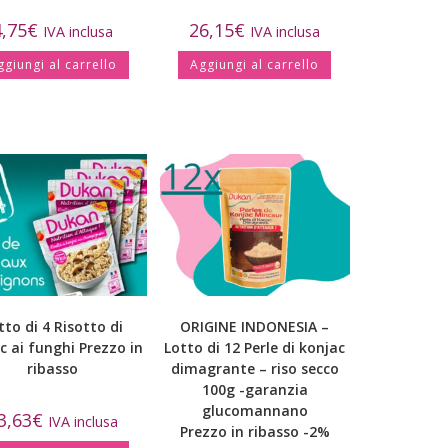
4,75
€
26,15
€
IVA inclusa
IVA inclusa
ggiungi al carrello
Aggiungi al carrello
tto di 4 Risotto di
ORIGINE INDONESIA –
c ai funghi Prezzo in
Lotto di 12 Perle di konjac
ribasso
dimagrante – riso secco
100g -garanzia
glucomannano
3,63
€
IVA inclusa
Prezzo in ribasso -2%