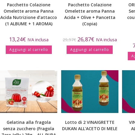
Pacchetto Colazione
Pacchetto Colazione
OR
Omelette aroma Panna
Omelette aroma Panna
Se
Acida Nutrizione d’attacco
Acida + Olive + Pancetta
cou
(1 ALBUME + 1 AROMA)
(Copia)
13,24
€
26,87
€
IVA inclusa
29,97
€
IVA inclusa
Aggiungi al carrello
Aggiungi al carrello
A
Gelatina alla fragola
Lotto di 2 VINAIGRETTE
VI
senza zucchero (Fragola
DUKAN ALL’ACETO DI MELE
A
Zero Jelly ) 28g – ALL PURA