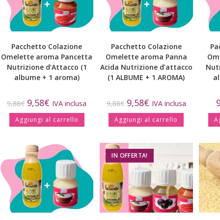
Pacchetto Colazione
Pacchetto Colazione
Pa
Omelette aroma Pancetta
Omelette aroma Panna
Ome
Nutrizione d’Attacco (1
Acida Nutrizione d’attacco
Nutr
albume + 1 aroma)
(1 ALBUME + 1 AROMA)
a
9,58
€
9,58
€
9,88
€
IVA inclusa
9,88
€
IVA inclusa
Aggiungi al carrello
Aggiungi al carrello
A
IN OFFERTA!