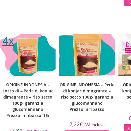
A
ORIGINE INDONESIA –
ORIGINE INDONESIA – Perle
ORIG
Lotto di 4 Perle di konjac
di konjac dimagrante –
kon
dimagrante – riso secco
riso secco 100g- garanzia
s
100g- garanzia
glucomannano
glucomannano
Prezzo in ribasso
Prezzo in ribasso-1%
7,22
€
IVA inclusa
A
27,84
€
IVA inclusa