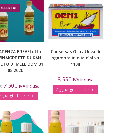
 OFFERTA!
ADENZA BREVELotto
Conservas Ortiz Uova di
 VINAIGRETTE DUKAN
sgombro in olio d’oliva
CETO DI MELE DDM 31
110g
08 2026
8,55
€
IVA inclusa
7,50
€
€
IVA inclusa
Aggiungi al carrello
ggiungi al carrello