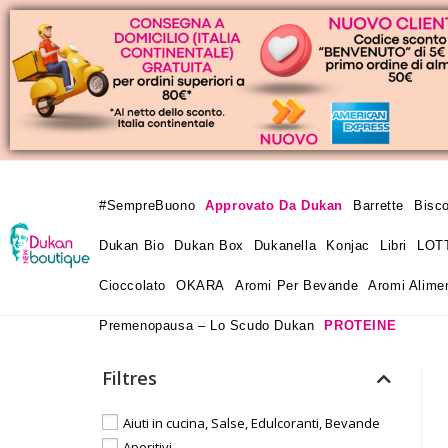
#SempreBuono
Approvato Da Dukan
Barrette
Bisco
Dukan Bio
Dukan Box
Dukanella
Konjac
Libri
LOT
Cioccolato
OKARA
Aromi Per Bevande
Aromi Alimen
Premenopausa – Lo Scudo Dukan
PROTEINE
Filtres
Aiuti in cucina, Salse, Edulcoranti, Bevande
Aperitivi