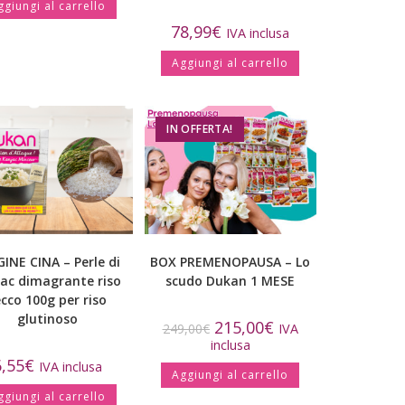
ggiungi al carrello
78,99
€
IVA inclusa
Aggiungi al carrello
IN OFFERTA!
INE CINA – Perle di
BOX PREMENOPAUSA – Lo
jac dimagrante riso
scudo Dukan 1 MESE
ecco 100g per riso
glutinoso
215,00
€
249,00
€
IVA
inclusa
6,55
€
IVA inclusa
Aggiungi al carrello
ggiungi al carrello