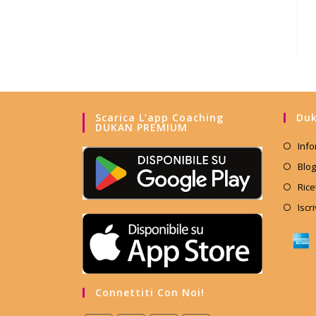
Scarica L’app Coaching
Duk
DUKAN PREMIUM
Info
Blog
Rice
Iscr
Connettiti Con Noi!