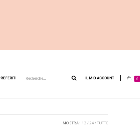
PREFERITI
IL MIO ACCOUNT
0
MOSTRA:
12
24
TUTTE