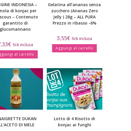
IGINE INDONESIA –
Gelatina all’ananas senza
mola di konjac per
zucchero (Ananas Zero
scous – Contenuto
Jelly ) 28g – ALL PURA
garantito di
Prezzo in ribasso -6%
glucomannano
3,55
€
IVA inclusa
7,33
€
IVA inclusa
Aggiungi al carrello
ggiungi al carrello
NAIGRETTE DUKAN
Lotto di 4 Risotto di
LL’ACETO DI MELE
konjac ai funghi