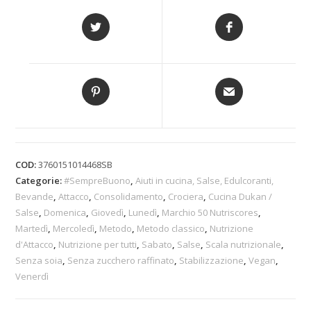
COD:
3760151014468SB
Categorie:
#SempreBuono
,
Aiuti in cucina, Salse, Edulcoranti,
Bevande
,
Attacco
,
Consolidamento
,
Crociera
,
Cucina Dukan /
Salse
,
Domenica
,
Giovedì
,
Lunedì
,
Marchio 50 Nutriscores
,
Martedì
,
Mercoledì
,
Metodo
,
Metodo classico
,
Nutrizione
d'Attacco
,
Nutrizione per tutti
,
Sabato
,
Salse
,
Scala nutrizionale
,
Senza soia
,
Senza zucchero raffinato
,
Stabilizzazione
,
Vegan
,
Venerdì