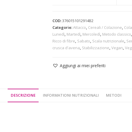
COD:
3760151012914B2
Categorie:
Attacco
,
Cereali / Colazione
,
Col
Lunedì
,
Martedì
,
Mercoledì
,
Metodo classico
Ricco di fibre
,
Sabato
,
Scala nutrizionale
,
Se
crusca d'avena
,
Stabilizzazione
,
Vegan
,
Veg
Aggiungi ai miei preferiti
DESCRIZIONE
INFORMATIONI NUTRIZIONALI
METODI