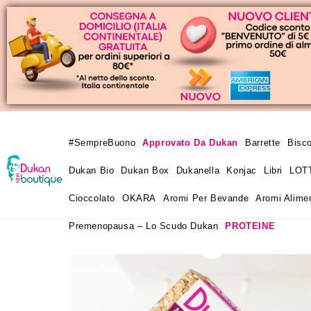
#SempreBuono
Approvato Da Dukan
Barrette
Bisco
Dukan Bio
Dukan Box
Dukanella
Konjac
Libri
LOT
Cioccolato
OKARA
Aromi Per Bevande
Aromi Alimen
Premenopausa – Lo Scudo Dukan
PROTEINE