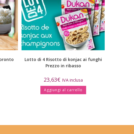
 pronto
Lotto di 4 Risotto di konjac ai funghi
Prezzo in ribasso
23,63
€
IVA inclusa
Aggiungi al carrello