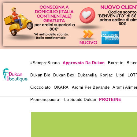
#SempreBuono
Approvato Da Dukan
Barrette
Bisco
Dukan Bio
Dukan Box
Dukanella
Konjac
Libri
LOT
Cioccolato
OKARA
Aromi Per Bevande
Aromi Alimen
Premenopausa – Lo Scudo Dukan
PROTEINE