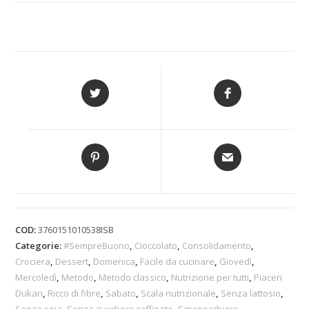
COD:
3760151010538ISB
Categorie:
#SempreBuono
,
Cioccolato
,
Consolidamento
,
Crociera
,
Dessert
,
Domenica
,
Facile da cucinare
,
Giovedì
,
Mercoledì
,
Metodo
,
Metodo classico
,
Nutrizione per tutti
,
Piaceri
Dukan
,
Ricco di fibre
,
Sabato
,
Scala nutrizionale
,
Senza lattosio
,
Senza soia
,
Senza zucchero raffinato
,
Sgranocchiare
,