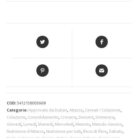
COD:
5412158003669I
Categorie:
Approvato da Dukan
,
Attacco
,
Cereali / Colazione
,
Colazione
,
Consolidamento
,
Crociera
,
Dessert
,
Domenica
,
Giovedì
,
Lunedì
,
Martedì
,
Mercoledì
,
Metodo
,
Metodo classico
,
Nutrizione d'Attacco
,
Nutrizione per tutti
,
Ricco di fibre
,
Sabato
,