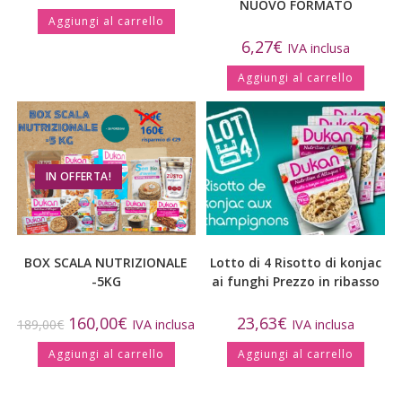
NUOVO FORMATO
Aggiungi al carrello
6,27
€
IVA inclusa
Aggiungi al carrello
IN OFFERTA!
BOX SCALA NUTRIZIONALE
Lotto di 4 Risotto di konjac
-5KG
ai funghi Prezzo in ribasso
160,00
€
23,63
€
189,00
€
IVA inclusa
IVA inclusa
Aggiungi al carrello
Aggiungi al carrello