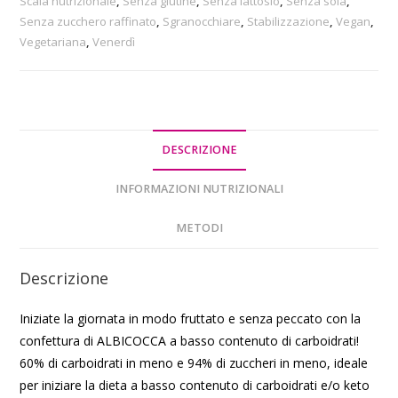
Scala nutrizionale
,
Senza glutine
,
Senza lattosio
,
Senza soia
,
Senza zucchero raffinato
,
Sgranocchiare
,
Stabilizzazione
,
Vegan
,
Vegetariana
,
Venerdì
DESCRIZIONE
INFORMAZIONI NUTRIZIONALI
METODI
Descrizione
Iniziate la giornata in modo fruttato e senza peccato con la
confettura di ALBICOCCA a basso contenuto di carboidrati!
60% di carboidrati in meno e 94% di zuccheri in meno, ideale
per iniziare la dieta a basso contenuto di carboidrati e/o keto