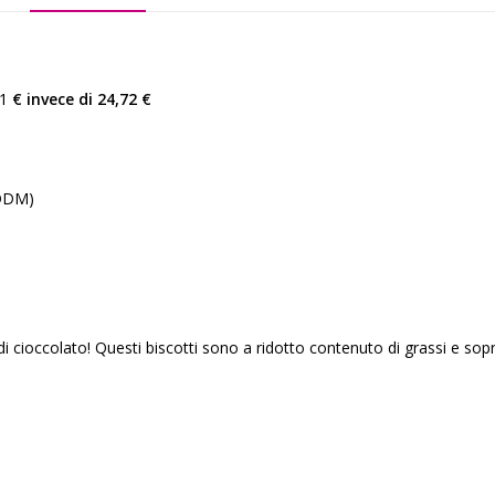
71
€ invece di 24,72 €
(DDM)
di cioccolato! Questi biscotti sono a ridotto contenuto di grassi e s