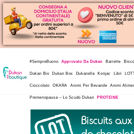
#SempreBuono
Approvato Da Dukan
Barrette
Bisco
Dukan Bio
Dukan Box
Dukanella
Konjac
Libri
LOT
Cioccolato
OKARA
Aromi Per Bevande
Aromi Alimen
Premenopausa – Lo Scudo Dukan
PROTEINE