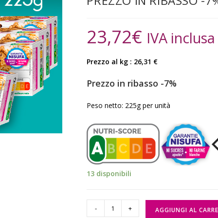
PREZZO IN RIBASSO -7
23,72
€
IVA inclusa
Prezzo al kg :
26,31
€
Prezzo in ribasso -7%
Peso netto: 225g per unità
13 disponibili
-
+
AGGIUNGI AL CARR