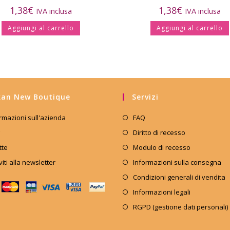
1,38
€
1,38
€
IVA inclusa
IVA inclusa
Aggiungi al carrello
Aggiungi al carrello
an New Boutique
Servizi
rmazioni sull'azienda
FAQ
Diritto di recesso
tte
Modulo di recesso
iviti alla newsletter
Informazioni sulla consegna
Condizioni generali di vendita
Informazioni legali
RGPD (gestione dati personali)