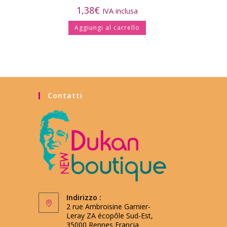
1,38
€
IVA inclusa
Aggiungi al carrello
Contatti
Indirizzo :
2 rue Ambroisine Garnier-
Leray ZA écopôle Sud-Est,
35000 Rennes Francia