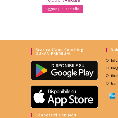
IVA inclusa
Aggiungi al carrello
Scarica L’app Coaching
Duk
DUKAN PREMIUM
Info
Blog
Rice
Iscr
Connettiti Con Noi!