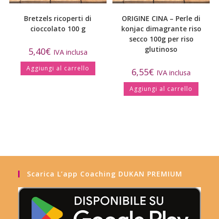
Bretzels ricoperti di
ORIGINE CINA – Perle di
cioccolato 100 g
konjac dimagrante riso
secco 100g per riso
glutinoso
5,40
€
IVA inclusa
Aggiungi al carrello
6,55
€
IVA inclusa
Aggiungi al carrello
Scarica L’app Coaching DUKAN PREMIUM