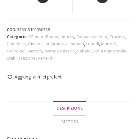
COD:
3760151010507SB
Categorie:
#SempreBuono
,
Attacco
,
Consolidamento
,
Crociera
,
Domenica
,
Giovedì
,
Integratori alimentari
,
Lunedì
,
Martedì
,
Mercoledì
,
Metodo
,
Metodo classico
,
Sabato
,
Scala nutrizionale
,
Stabilizzazione
,
Venerdì
Aggiungi ai miei preferiti
DESCRIZIONE
METODI