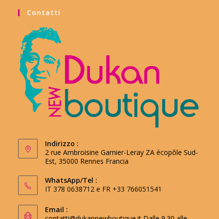
Contatti
Indirizzo :
2 rue Ambroisine Garnier-Leray ZA écopôle Sud-
Est, 35000 Rennes Francia
WhatsApp/Tel :
IT 378 0638712 e FR +33 766051541
Email :
contatti@dukannewboutique.it
Dalle 9.30 alle