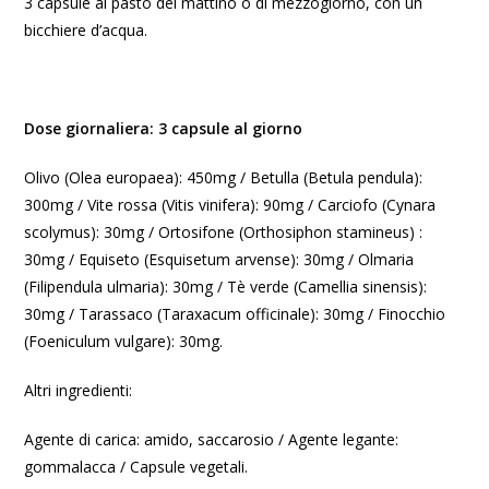
3 capsule al pasto del mattino o di mezzogiorno, con un
bicchiere d’acqua.
Dose giornaliera: 3 capsule al giorno
Olivo (Olea europaea): 450mg / Betulla (Betula pendula):
300mg / Vite rossa (Vitis vinifera): 90mg / Carciofo (Cynara
scolymus): 30mg / Ortosifone (Orthosiphon stamineus) :
30mg / Equiseto (Esquisetum arvense): 30mg / Olmaria
(Filipendula ulmaria): 30mg / Tè verde (Camellia sinensis):
30mg / Tarassaco (Taraxacum officinale): 30mg / Finocchio
(Foeniculum vulgare): 30mg.
Altri ingredienti:
Agente di carica: amido, saccarosio / Agente legante:
gommalacca / Capsule vegetali.