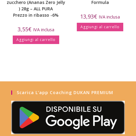
zucchero (Ananas Zero Jelly
Formula
) 28g – ALL PURA
Prezzo in ribasso -6%
13,93
€
IVA inclusa
Aggiungi al carrello
3,55
€
IVA inclusa
Aggiungi al carrello
Scarica L’app Coaching DUKAN PREMIUM