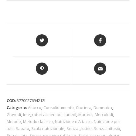
COD:
3770027694212I
Categorie:
Attacco
,
Consolidamento
,
Crociera
,
Domenica
,
Giovedì
,
Integratori alimentari
,
Lunedì
,
Martedì
,
Mercoledì
,
Metodo
,
Metodo classico
,
Nutrizione d'Attacco
,
Nutrizione per
tutti
,
Sabato
,
Scala nutrizionale
,
Senza glutine
,
Senza lattosio
,
Senza soia
,
Senza zucchero raffinato
,
Stabilizzazione
,
Vegan
,