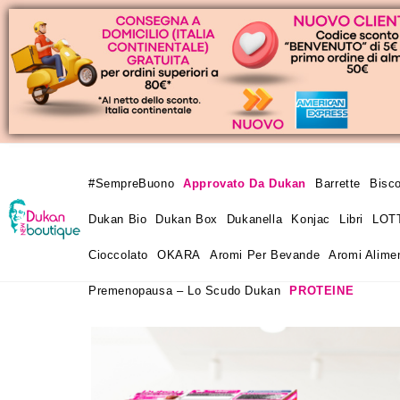
#SempreBuono
Approvato Da Dukan
Barrette
Bisco
Dukan Bio
Dukan Box
Dukanella
Konjac
Libri
LOT
Cioccolato
OKARA
Aromi Per Bevande
Aromi Alimen
Premenopausa – Lo Scudo Dukan
PROTEINE