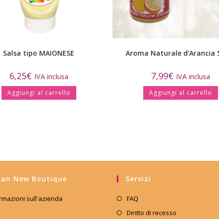
Salsa tipo MAIONESE
Aroma Naturale d’Arancia 
6,25
€
7,99
€
IVA inclusa
IVA inclusa
Aggiungi al carrello
Aggiungi al carrello
an New Boutique
Servizi
rmazioni sull'azienda
FAQ
Diritto di recesso