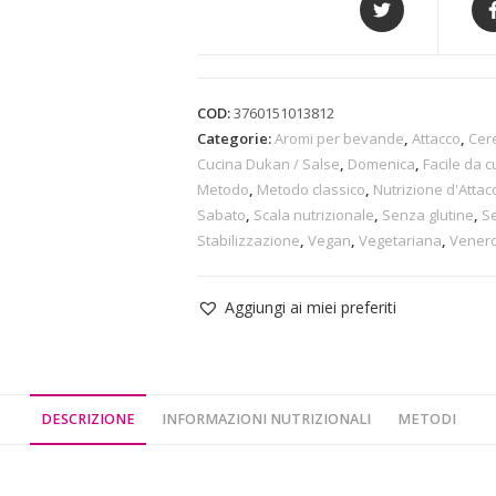
COD:
3760151013812
Categorie:
Aromi per bevande
,
Attacco
,
Cere
Cucina Dukan / Salse
,
Domenica
,
Facile da 
Metodo
,
Metodo classico
,
Nutrizione d'Attac
Sabato
,
Scala nutrizionale
,
Senza glutine
,
Se
Stabilizzazione
,
Vegan
,
Vegetariana
,
Venerd
Aggiungi ai miei preferiti
DESCRIZIONE
INFORMAZIONI NUTRIZIONALI
METODI