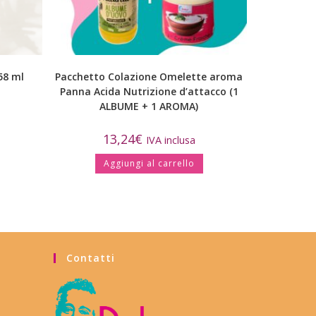
58 ml
Pacchetto Colazione Omelette aroma
Panna Acida Nutrizione d’attacco (1
ALBUME + 1 AROMA)
13,24
€
IVA inclusa
Aggiungi al carrello
Contatti