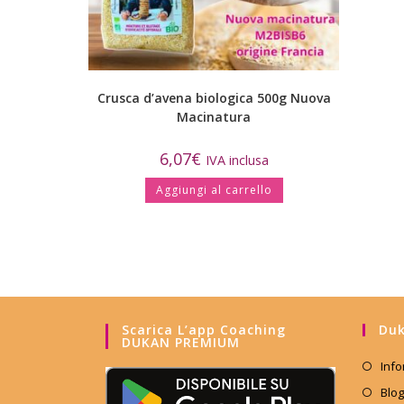
Crusca d’avena biologica 500g Nuova
Macinatura
6,07
€
IVA inclusa
Aggiungi al carrello
Scarica L’app Coaching
Duk
DUKAN PREMIUM
Info
Blog