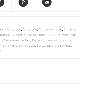
ali / Colazione
,
Colazione
,
Consolidamento
,
Crociera
,
cucinare
,
Giovedì
,
Golosità
,
Lunedì
,
Martedì
,
Mercoledì
,
co
,
Nutrizione per tutti
,
Piaceri Dukan
,
Ricco di fibre
,
nza lattosio
,
Senza soia
,
Senza zucchero raffinato
,
ì