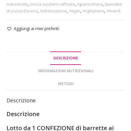
nutrizionale
,
Senza zucchero raffinato
,
Sgranocchiare
,
Specialità
di crusca d'avena
,
Stabilizzazione
,
Vegan
,
Vegetariana
,
Venerdì
Aggiungi ai miei preferiti
DESCRIZIONE
INFORMAZIONI NUTRIZIONALI
METODI
Descrizione
Descrizione
Lotto da 1 CONFEZIONE di barrette ai