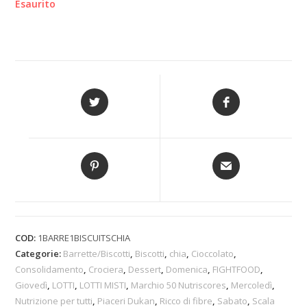
Esaurito
COD:
1BARRE1BISCUITSCHIA
Categorie:
Barrette/Biscotti
,
Biscotti
,
chia
,
Cioccolato
,
Consolidamento
,
Crociera
,
Dessert
,
Domenica
,
FIGHTFOOD
,
Giovedì
,
LOTTI
,
LOTTI MISTI
,
Marchio 50 Nutriscores
,
Mercoledì
,
Nutrizione per tutti
,
Piaceri Dukan
,
Ricco di fibre
,
Sabato
,
Scala