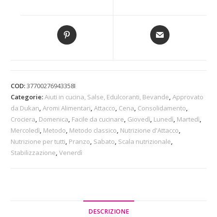
COD:
37700276943358I
Categorie:
Aiuti in cucina, Salse, Edulcoranti, Bevande
,
Approvato
da Dukan
,
Aromi Alimentari
,
Attacco
,
Cena
,
Consolidamento
,
Crociera
,
Domenica
,
Facile da cucinare
,
Giovedì
,
Lunedì
,
Martedì
,
Mercoledì
,
Metodo
,
Metodo classico
,
Nutrizione d'Attacco
,
Nutrizione per tutti
,
Pranzo
,
Sabato
,
Scala nutrizionale
,
Stabilizzazione
,
Venerdì
DESCRIZIONE