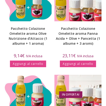
Pacchetto Colazione
Pacchetto Colazione
Omelette aroma Olive
Omelette aroma Panna
Nutrizione d’Attacco (1
Acida + Olive + Pancetta (1
albume + 1 aroma)
albume + 3 aromi)
9,14
€
23,11
€
IVA inclusa
IVA inclusa
Aggiungi al carrello
Aggiungi al carrello
IN OFFERTA!