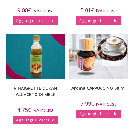
9,00
€
5,01
€
IVA inclusa
IVA inclusa
Aggiungi al carrello
Aggiungi al carrello
VINAIGRETTE DUKAN
Aroma CAPPUCCINO 58 ml
ALL’ACETO DI MELE
7,99
€
IVA inclusa
4,75
€
IVA inclusa
Aggiungi al carrello
Aggiungi al carrello