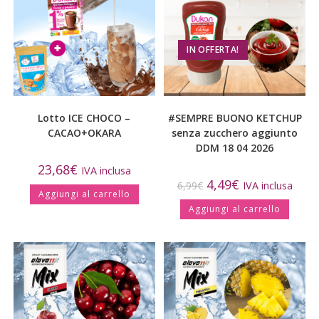
IN OFFERTA!
Lotto ICE CHOCO –
#SEMPRE BUONO KETCHUP
CACAO+OKARA
senza zucchero aggiunto
DDM 18 04 2026
23,68
€
IVA inclusa
4,49
€
6,99
€
IVA inclusa
Aggiungi al carrello
Aggiungi al carrello