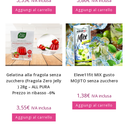
3,55
€
3,86
€
IVA inclusa
IVA inclusa
Aggiungi al carrello
Aggiungi al carrello
Gelatina alla fragola senza
Eleve11fit MIX gusto
zucchero (Fragola Zero Jelly
MOJITO senza zucchero
) 28g – ALL PURA
Prezzo in ribasso -6%
1,38
€
IVA inclusa
Aggiungi al carrello
3,55
€
IVA inclusa
Aggiungi al carrello