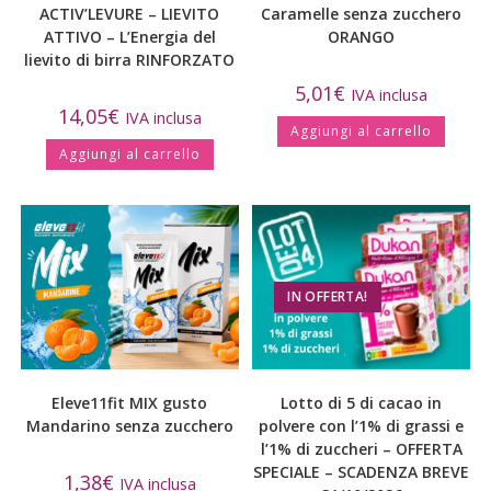
ACTIV’LEVURE – LIEVITO
Caramelle senza zucchero
ATTIVO – L’Energia del
ORANGO
lievito di birra RINFORZATO
5,01
€
IVA inclusa
14,05
€
IVA inclusa
Aggiungi al carrello
Aggiungi al carrello
IN OFFERTA!
Eleve11fit MIX gusto
Lotto di 5 di cacao in
Mandarino senza zucchero
polvere con l’1% di grassi e
l’1% di zuccheri – OFFERTA
SPECIALE – SCADENZA BREVE
1,38
€
IVA inclusa