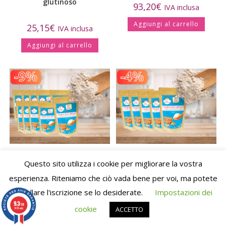
glutinoso
93,20
€
IVA inclusa
Aggiungi al carrello
25,15
€
IVA inclusa
Aggiungi al carrello
Speciale Metodo DEFINITIVO
Speciale Metodo DEFINITIVO
Questo sito utilizza i cookie per migliorare la vostra
2 mesi (lotto di 10 Okara)
1 mese (lotto di 5 Okara)
esperienza. Riteniamo che ciò vada bene per voi, ma potete
Utilizza il codice promozionale newsletter per
annullare l'iscrizione se lo desiderate.
Impostazioni dei
63,91
€
33,25
€
IVA inclusa
IVA inclusa
ottenere uno sconto del 10%.
9.3
/10
cookie
ACCETTO
1415 avis
Ignora
Aggiungi al carrello
Aggiungi al carrello