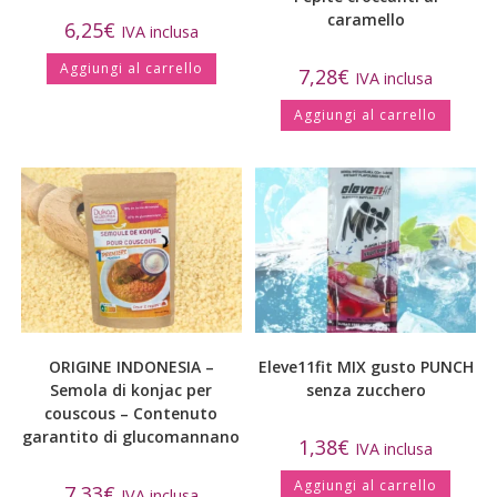
caramello
6,25
€
IVA inclusa
Aggiungi al carrello
7,28
€
IVA inclusa
Aggiungi al carrello
ORIGINE INDONESIA –
Eleve11fit MIX gusto PUNCH
Semola di konjac per
senza zucchero
couscous – Contenuto
garantito di glucomannano
1,38
€
IVA inclusa
Aggiungi al carrello
7,33
€
IVA inclusa