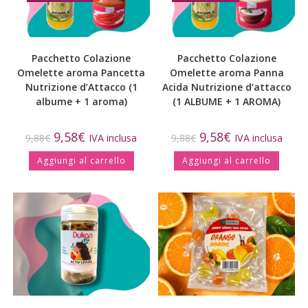
Pacchetto Colazione
Pacchetto Colazione
Omelette aroma Pancetta
Omelette aroma Panna
Nutrizione d’Attacco (1
Acida Nutrizione d’attacco
albume + 1 aroma)
(1 ALBUME + 1 AROMA)
9,58
€
9,58
€
9,88
€
IVA inclusa
9,88
€
IVA inclusa
Aggiungi al carrello
Aggiungi al carrello