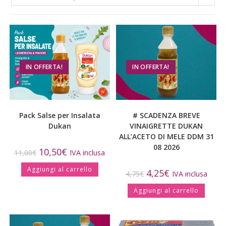
IN OFFERTA!
IN OFFERTA!
Pack Salse per Insalata
# SCADENZA BREVE
Dukan
VINAIGRETTE DUKAN
ALL’ACETO DI MELE DDM 31
08 2026
10,50
€
11,00
€
IVA inclusa
Aggiungi al carrello
4,25
€
4,75
€
IVA inclusa
Aggiungi al carrello