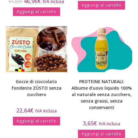
46,96
€
61,00
€
IVA inclusa
Aggiungi al carrello
Aggiungi al carrello
Gocce di cioccolato
PROTEINE NATURALI:
fondente ZÙSTO senza
Albume d’uovo liquido 100%
zucchero
al naturale senza zucchero,
senza grassi, senza
conservanti
22,64
€
IVA inclusa
Aggiungi al carrello
3,65
€
IVA inclusa
Aggiungi al carrello