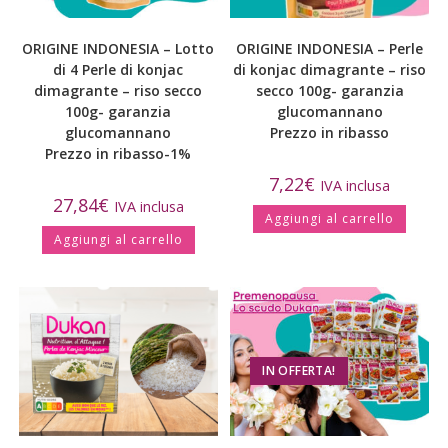
ORIGINE INDONESIA – Lotto
ORIGINE INDONESIA – Perle
di 4 Perle di konjac
di konjac dimagrante – riso
dimagrante – riso secco
secco 100g- garanzia
100g- garanzia
glucomannano
glucomannano
Prezzo in ribasso
Prezzo in ribasso-1%
7,22
€
IVA inclusa
27,84
€
IVA inclusa
Aggiungi al carrello
Aggiungi al carrello
IN OFFERTA!