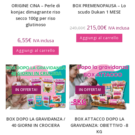
ORIGINE CINA – Perle di
BOX PREMENOPAUSA – Lo
konjac dimagrante riso
scudo Dukan 1 MESE
secco 100g per riso
glutinoso
215,00
€
249,00
€
IVA inclusa
Aggiungi al carrello
6,55
€
IVA inclusa
Aggiungi al carrello
IN OFFERTA!
IN OFFERTA!
BOX DOPO LA GRAVIDANZA /
BOX ATTACCO DOPO LA
40 GIORNI IN CROCIERA
GRAVIDANZA: OBIETTIVO -8
KG