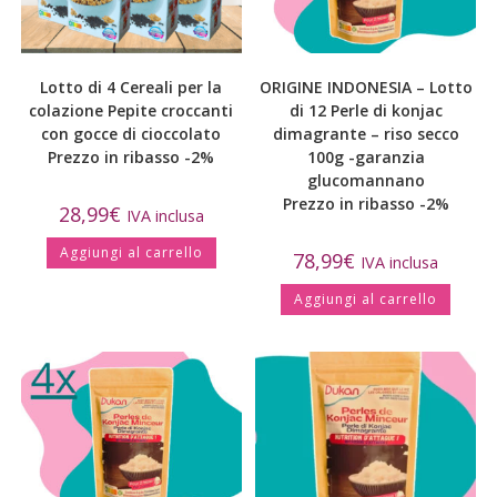
Lotto di 4 Cereali per la
ORIGINE INDONESIA – Lotto
colazione Pepite croccanti
di 12 Perle di konjac
con gocce di cioccolato
dimagrante – riso secco
Prezzo in ribasso -2%
100g -garanzia
glucomannano
Prezzo in ribasso -2%
28,99
€
IVA inclusa
Aggiungi al carrello
78,99
€
IVA inclusa
Aggiungi al carrello