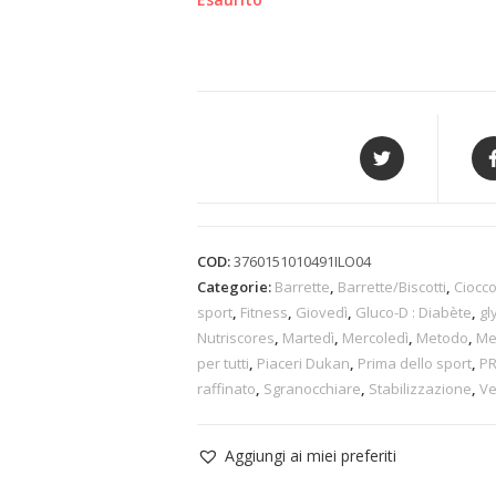
COD:
3760151010491ILO04
Categorie:
Barrette
,
Barrette/Biscotti
,
Ciocco
sport
,
Fitness
,
Giovedì
,
Gluco-D : Diabète
,
gl
Nutriscores
,
Martedì
,
Mercoledì
,
Metodo
,
Me
per tutti
,
Piaceri Dukan
,
Prima dello sport
,
P
raffinato
,
Sgranocchiare
,
Stabilizzazione
,
V
Aggiungi ai miei preferiti