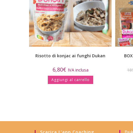
Risotto di konjac ai funghi Dukan
BOX
6,80
€
IVA inclusa
18
Aggiungi al carrello
Scarica L’app Coaching
Duk