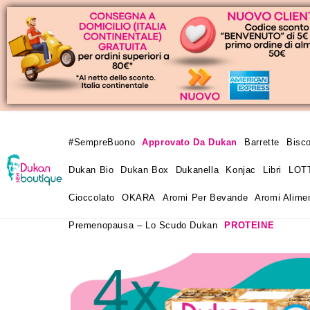
#SempreBuono
Approvato Da Dukan
Barrette
Bisco
Dukan Bio
Dukan Box
Dukanella
Konjac
Libri
LOT
Cioccolato
OKARA
Aromi Per Bevande
Aromi Alimen
Premenopausa – Lo Scudo Dukan
PROTEINE