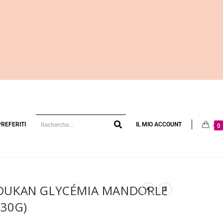
PREFERITI
IL MIO ACCOUNT
0
 DUKAN GLYCÉMIA MANDORLE
X30G)