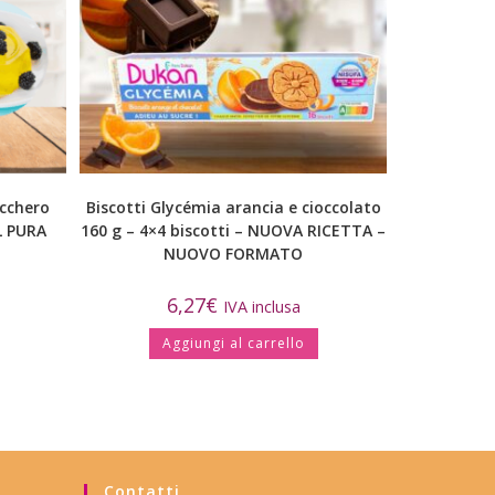
ucchero
Biscotti Glycémia arancia e cioccolato
LL PURA
160 g – 4×4 biscotti – NUOVA RICETTA –
NUOVO FORMATO
6,27
€
IVA inclusa
Aggiungi al carrello
Contatti