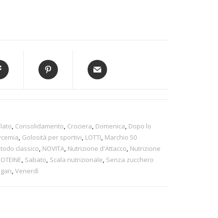
lato
,
Consolidamento
,
Crociera
,
Domenica
,
Dopo lo
ycemia
,
Golosità per sportivi
,
LOTTI
,
Marchio 50
todo classico
,
NOVITA
,
Nutrizione d'Attacco
,
Nutrizione
ROTEINE
,
Sabato
,
Scala nutrizionale
,
Senza zucchero
egan
,
Venerdì