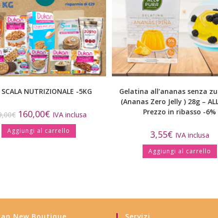
 SCALA NUTRIZIONALE -5KG
Gelatina all’ananas senza z
(Ananas Zero Jelly ) 28g – A
Prezzo in ribasso -6%
160,00
€
9,00
€
IVA inclusa
Aggiungi al carrello
3,55
€
IVA inclusa
Aggiungi al carrello
an New Boutique
Servizi