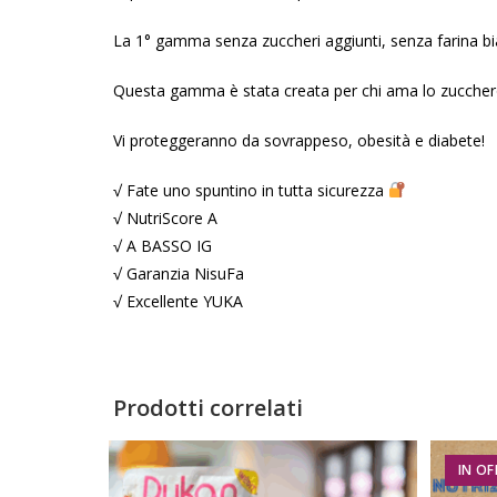
La 1° gamma senza zuccheri aggiunti, senza farina bia
Questa gamma è stata creata per chi ama lo zucche
Vi proteggeranno da sovrappeso, obesità e diabete!
√ Fate uno spuntino in tutta sicurezza
√ NutriScore A
√ A BASSO IG
√ Garanzia NisuFa
√ Excellente YUKA
Prodotti correlati
IN OF