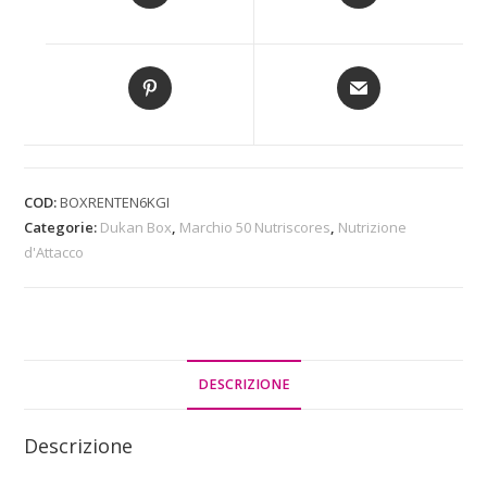
COD:
BOXRENTEN6KGI
Categorie:
Dukan Box
,
Marchio 50 Nutriscores
,
Nutrizione
d'Attacco
DESCRIZIONE
Descrizione