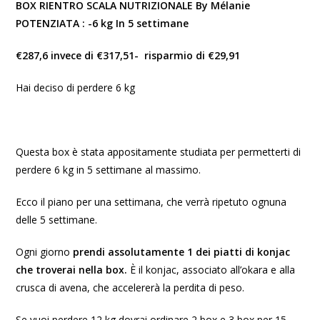
BOX RIENTRO SCALA NUTRIZIONALE By Mélanie
POTENZIATA : -6 kg In 5 settimane
€287,6 invece di €317,51- risparmio di €29,91
Hai deciso di perdere 6 kg
Questa box è stata appositamente studiata per permetterti di
perdere 6 kg in 5 settimane al massimo.
Ecco il piano per una settimana, che verrà ripetuto ognuna
delle 5 settimane.
Ogni giorno
prendi assolutamente 1 dei piatti di konjac
che troverai nella box.
È il konjac, associato all’okara e alla
crusca di avena, che accelererà la perdita di peso.
Se vuoi perdere 12 kg dovrai ordinare 2 box e 3 box per 15