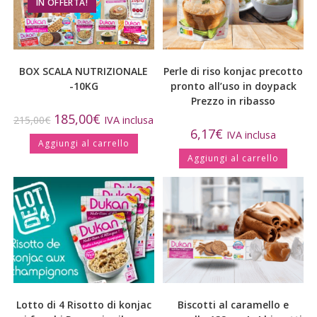
IN OFFERTA!
BOX SCALA NUTRIZIONALE
Perle di riso konjac precotto
-10KG
pronto all’uso in doypack
Prezzo in ribasso
185,00
€
215,00
€
IVA inclusa
6,17
€
IVA inclusa
Aggiungi al carrello
Aggiungi al carrello
Lotto di 4 Risotto di konjac
Biscotti al caramello e