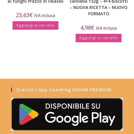
ai funghi Prezzo in ribasso
cannella 132g – 4×4 biscotti
– NUOVA RICETTA – NUOVO
FORMATO
23,63
€
IVA inclusa
Aggiungi al carrello
4,98
€
IVA inclusa
Aggiungi al carrello
Scarica L’app Coaching DUKAN PREMIUM