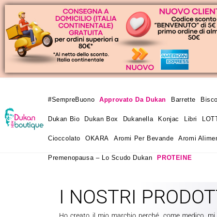
#SempreBuono
Approvato Da Dukan
Barrette
Bisco
Dukan Bio
Dukan Box
Dukanella
Konjac
Libri
LOT
Cioccolato
OKARA
Aromi Per Bevande
Aromi Alimen
Premenopausa – Lo Scudo Dukan
PROTEINE
I NOSTRI PRODOT
Ho creato il mio marchio perché, come medico, mi