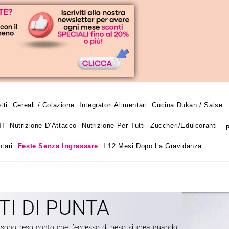
tti
Cereali / Colazione
Integratori Alimentari
Cucina Dukan / Salse
TI
Nutrizione D’Attacco
Nutrizione Per Tutti
Zuccheri/edulcoranti
tari
Feste Senza Ingrassare
I 12 Mesi Dopo La Gravidanza
TI DI PUNTA
 sono reso conto che l’eccesso di peso si crea quando