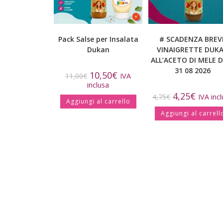
Pack Salse per Insalata
# SCADENZA BREV
Dukan
VINAIGRETTE DUK
ALL’ACETO DI MELE 
31 08 2026
10,50
€
11,00
€
IVA
inclusa
4,25
€
4,75
€
IVA inc
Aggiungi al carrello
Aggiungi al carrell