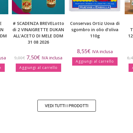
E
# SCADENZA BREVELotto
Conservas Ortiz Uova di
AN
di 2 VINAIGRETTE DUKAN
sgombro in olio d’oliva
T
DDM
ALL’ACETO DI MELE DDM
110g
12
31 08 2026
8,55
€
IVA inclusa
7,50
€
lusa
9,00
€
IVA inclusa
6,
Aggiungi al carrello
o
Aggiungi al carrello
VEDI TUTTI I PRODOTTI