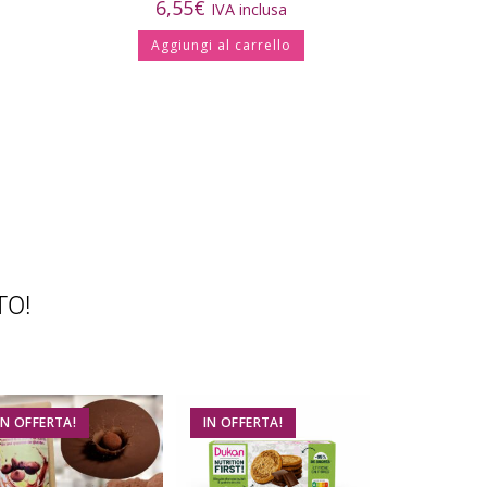
6,55
€
IVA inclusa
Aggiungi al carrello
TO!
IN OFFERTA!
IN OFFERTA!