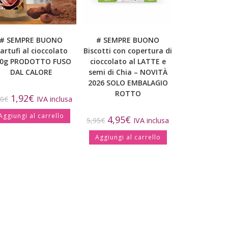
# SEMPRE BUONO
# SEMPRE BUONO
artufi al cioccolato
Biscotti con copertura di
0g PRODOTTO FUSO
cioccolato al LATTE e
DAL CALORE
semi di Chia – NOVITÀ
2026 SOLO EMBALAGIO
ROTTO
1,92
€
40
€
IVA inclusa
Aggiungi al carrello
4,95
€
5,95
€
IVA inclusa
Aggiungi al carrello