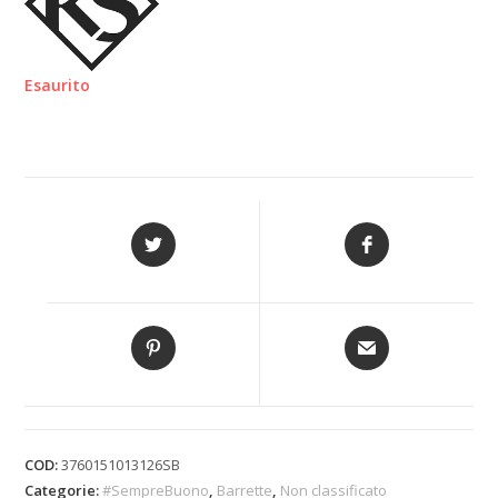
Esaurito
COD:
3760151013126SB
Categorie:
#SempreBuono
,
Barrette
,
Non classificato