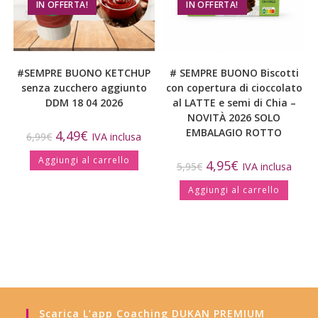
IN OFFERTA!
IN OFFERTA!
#SEMPRE BUONO KETCHUP
# SEMPRE BUONO Biscotti
senza zucchero aggiunto
con copertura di cioccolato
DDM 18 04 2026
al LATTE e semi di Chia –
NOVITÀ 2026 SOLO
EMBALAGIO ROTTO
4,49
€
6,99
€
IVA inclusa
Aggiungi al carrello
4,95
€
5,95
€
IVA inclusa
Aggiungi al carrello
Scarica L’app Coaching DUKAN PREMIUM