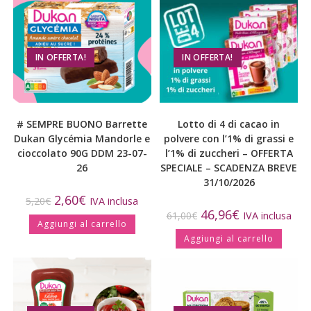
IN OFFERTA!
IN OFFERTA!
# SEMPRE BUONO Barrette
Lotto di 4 di cacao in
Dukan Glycémia Mandorle e
polvere con l’1% di grassi e
cioccolato 90G DDM 23-07-
l’1% di zuccheri – OFFERTA
26
SPECIALE – SCADENZA BREVE
31/10/2026
2,60
€
5,20
€
IVA inclusa
46,96
€
61,00
€
IVA inclusa
Aggiungi al carrello
Aggiungi al carrello