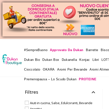
#SempreBuono
Approvato Da Dukan
Barrette
Bisco
Dukan Bio
Dukan Box
Dukanella
Konjac
Libri
LOT
Cioccolato
OKARA
Aromi Per Bevande
Aromi Alimen
Premenopausa – Lo Scudo Dukan
PROTEINE
Filtres
Aiuti in cucina, Salse, Edulcoranti, Bevande
Aperitivi