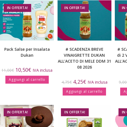
IN OFFERTA!
IN OFFERTA!
IN
Pack Salse per Insalata
# SCADENZA BREVE
# SC
Dukan
VINAIGRETTE DUKAN
di 2
ALL’ACETO DI MELE DDM 31
ALL’A
08 2026
10,50
€
11,00
€
IVA inclusa
Aggiungi al carrello
4,25
€
4,75
€
IVA inclusa
9,00
Aggiungi al carrello
A
IN OFFERTA!
IN OFFERTA!
IN