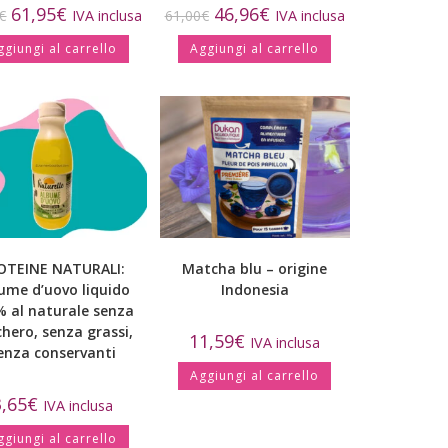
61,95
€
46,96
€
€
IVA inclusa
61,00
€
IVA inclusa
ggiungi al carrello
Aggiungi al carrello
OTEINE NATURALI:
Matcha blu – origine
ume d’uovo liquido
Indonesia
% al naturale senza
hero, senza grassi,
11,59
€
IVA inclusa
enza conservanti
Aggiungi al carrello
3,65
€
IVA inclusa
ggiungi al carrello