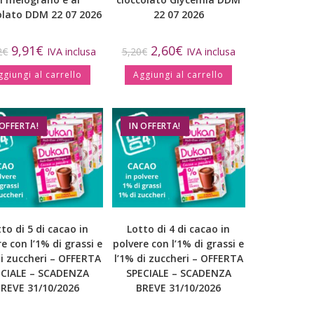
olato DDM 22 07 2026
22 07 2026
9,91
€
2,60
€
2
€
IVA inclusa
5,20
€
IVA inclusa
ggiungi al carrello
Aggiungi al carrello
 OFFERTA!
IN OFFERTA!
to di 5 di cacao in
Lotto di 4 di cacao in
e con l’1% di grassi e
polvere con l’1% di grassi e
di zuccheri – OFFERTA
l’1% di zuccheri – OFFERTA
ECIALE – SCADENZA
SPECIALE – SCADENZA
REVE 31/10/2026
BREVE 31/10/2026