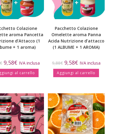
cchetto Colazione
Pacchetto Colazione
tte aroma Pancetta
Omelette aroma Panna
izione d’Attacco (1
Acida Nutrizione d’attacco
lbume + 1 aroma)
(1 ALBUME + 1 AROMA)
9,58
€
9,58
€
€
IVA inclusa
9,88
€
IVA inclusa
ggiungi al carrello
Aggiungi al carrello