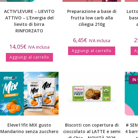
ACTIV’LEVURE – LIEVITO
Preparazione a base di
Lotto
ATTIVO – L’Energia del
frutta low carb alla
base
lievito di birra
ciliegia 210g
RINFORZATO
6,45
€
2
IVA inclusa
14,05
€
IVA inclusa
Aggiungi al carrello
A
Aggiungi al carrello
IN
Eleve11fit MIX gusto
Biscotti con copertura di
# SE
Mandarino senza zucchero
cioccolato al LATTE e semi
4 bar
di Chia – NOVITÀ 2026
a