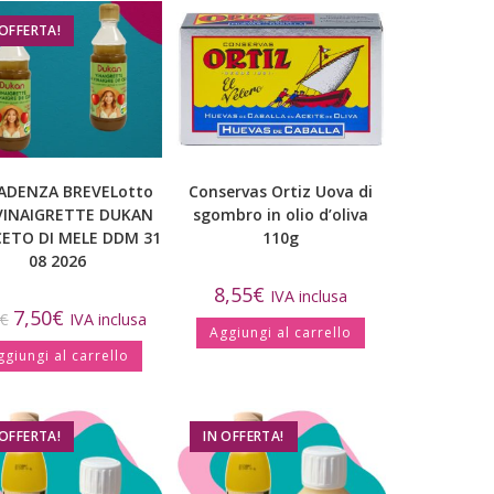
 OFFERTA!
ADENZA BREVELotto
Conservas Ortiz Uova di
 VINAIGRETTE DUKAN
sgombro in olio d’oliva
CETO DI MELE DDM 31
110g
08 2026
8,55
€
IVA inclusa
7,50
€
€
IVA inclusa
Aggiungi al carrello
ggiungi al carrello
 OFFERTA!
IN OFFERTA!