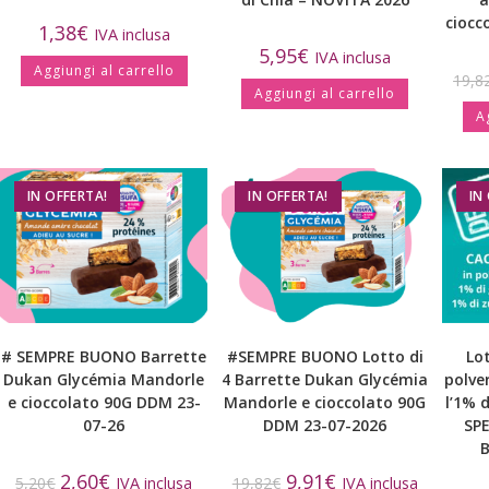
ciocc
1,38
€
IVA inclusa
5,95
€
IVA inclusa
Aggiungi al carrello
19,8
Aggiungi al carrello
A
IN OFFERTA!
IN OFFERTA!
IN
# SEMPRE BUONO Barrette
#SEMPRE BUONO Lotto di
Lot
Dukan Glycémia Mandorle
4 Barrette Dukan Glycémia
polver
e cioccolato 90G DDM 23-
Mandorle e cioccolato 90G
l’1% 
07-26
DDM 23-07-2026
SP
B
2,60
€
9,91
€
5,20
€
IVA inclusa
19,82
€
IVA inclusa