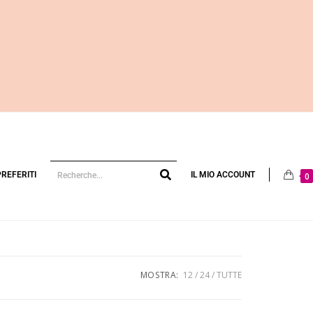
PREFERITI
IL MIO ACCOUNT
0
MOSTRA:
12
24
TUTTE