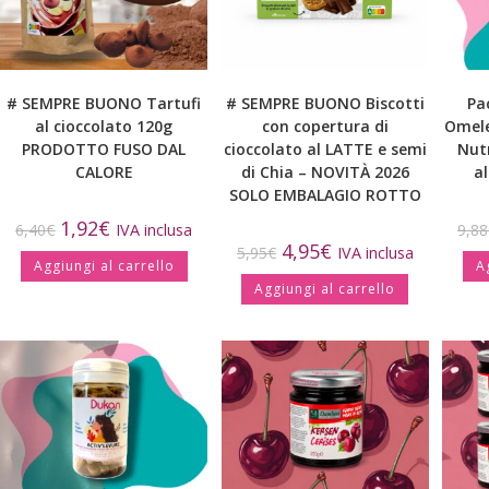
# SEMPRE BUONO Tartufi
# SEMPRE BUONO Biscotti
Pa
al cioccolato 120g
con copertura di
Omele
PRODOTTO FUSO DAL
cioccolato al LATTE e semi
Nutr
CALORE
di Chia – NOVITÀ 2026
a
SOLO EMBALAGIO ROTTO
1,92
€
6,40
€
IVA inclusa
9,88
4,95
€
5,95
€
IVA inclusa
Aggiungi al carrello
A
Aggiungi al carrello