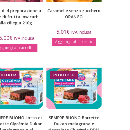
 di 4 preparazione a
Caramelle senza zucchero
 di frutta low carb
ORANGO
alla ciliegia 210g
5,01
€
IVA inclusa
5,00
€
IVA inclusa
Aggiungi al carrello
ggiungi al carrello
 OFFERTA!
IN OFFERTA!
MPRE BUONO Lotto di
SEMPRE BUONO Barrette
rette Glycémia Dukan
Dukan melagrana e
l melograno e al
cioccolato Glycémia DDM