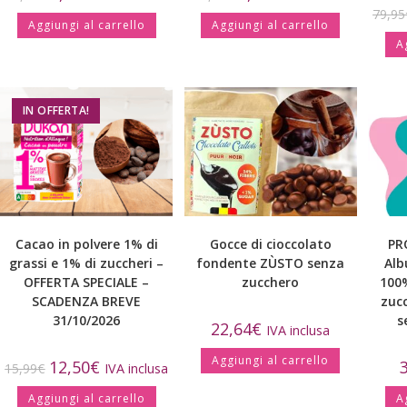
79,95
Aggiungi al carrello
Aggiungi al carrello
A
IN OFFERTA!
Cacao in polvere 1% di
Gocce di cioccolato
PR
grassi e 1% di zuccheri –
fondente ZÙSTO senza
Alb
OFFERTA SPECIALE –
zucchero
100
SCADENZA BREVE
zucc
31/10/2026
s
22,64
€
IVA inclusa
Aggiungi al carrello
12,50
€
15,99
€
IVA inclusa
Aggiungi al carrello
A